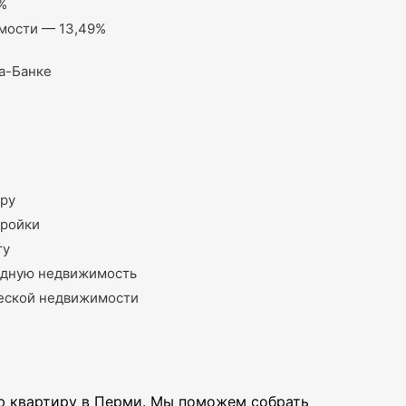
%
мости — 13,49%
а-Банке
иру
тройки
ту
родную недвижимость
еской недвижимости
ю квартиру в Перми. Мы поможем собрать