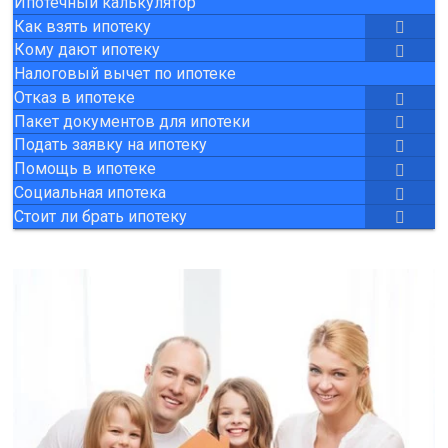
Ипотечный калькулятор
Как взять ипотеку
Кому дают ипотеку
Налоговый вычет по ипотеке
Отказ в ипотеке
Пакет документов для ипотеки
Подать заявку на ипотеку
Помощь в ипотеке
Социальная ипотека
Стоит ли брать ипотеку