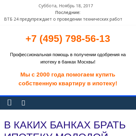
Суббота, Ноябрь 18, 2017
Последние:
В Татарстане прокуратура объявила предостережение
владельцу криптоматов
ВТБ 24 предупреждает о проведении технических работ
+7 (495) 798-56-13
Суд отказал АСВ в иске к бывшим руководителям банка
«Навигатор» на 4,85 млрд рублей
Европейская счетная палата раскритиковала программы
Профессиональная помощь в получении одобрения на
финпомощи Греции
ипотеку в банках Москвы!
Исследование: растет доля пользователей систем ДБО
старше 45 лет
Мы с 2000 года помогаем купить
собственную квартиру в ипотеку!
В КАКИХ БАНКАХ БРАТЬ