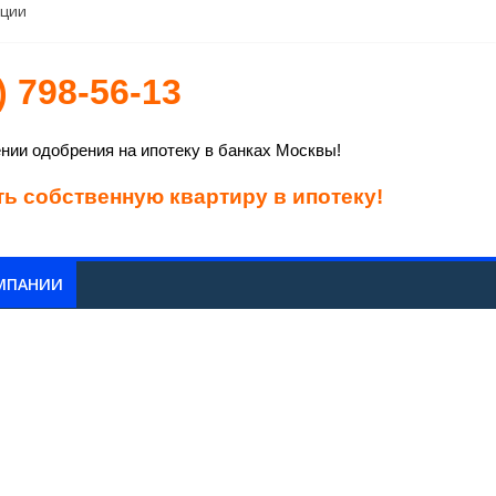
еции
оматов
) 798-56-13
,85 млрд рублей
ии одобрения на ипотеку в банках Москвы!
ть собственную квартиру в ипотеку!
МПАНИИ
Финансирования и Жилья. Это дает нам