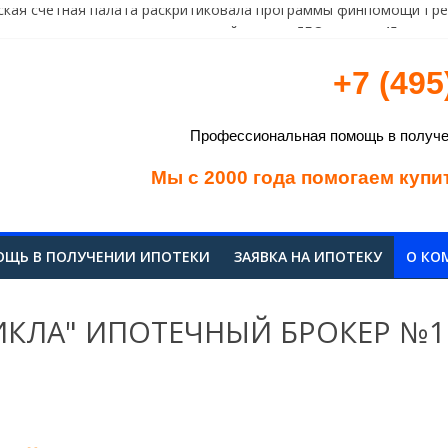
ская счетная палата раскритиковала программы финпомощи Гр
вание: растет доля пользователей систем ДБО старше 45 лет
стане прокуратура объявила предостережение владельцу крипт
+7 (495
предупреждает о проведении технических работ
зал АСВ в иске к бывшим руководителям банка «Навигатор» на 4
Профессиональная помощь в получен
Мы с 2000 года помогаем купи
ЩЬ В ПОЛУЧЕНИИ ИПОТЕКИ
ЗАЯВКА НА ИПОТЕКУ
О КО
ИКЛА" ИПОТЕЧНЫЙ БРОКЕР №1
ий, поддерживающих отношения с Российским Институтом 
вания с более 50 ипотечными банками.