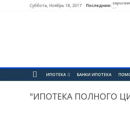
Суббота, Ноябрь 18, 2017
Последние:
Европей
Исследо
В Татар
ВТБ 24 
Суд отка
ИПОТЕКА
БАНКИ ИПОТЕКА
ПОМО
"ИПОТЕКА ПОЛНОГО Ц
Мы являемся одной из десяти лучших компан
возможность сотрудничать в системе кредито