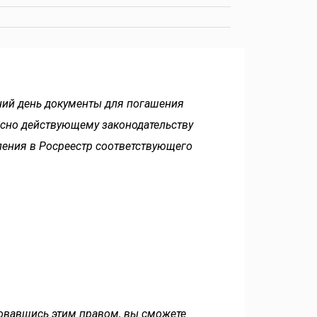
ний день документы для погашения
асно действующему законодательству
пления в Росреестр соответствующего
овавшись этим правом, вы сможете