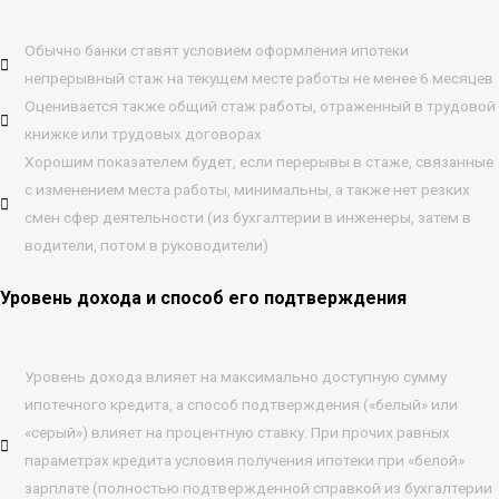
Обычно банки ставят условием оформления ипотеки
непрерывный стаж на текущем месте работы не менее 6 месяцев
Оценивается также общий стаж работы, отраженный в трудовой
книжке или трудовых договорах
Хорошим показателем будет, если перерывы в стаже, связанные
с изменением места работы, минимальны, а также нет резких
смен сфер деятельности (из бухгалтерии в инженеры, затем в
водители, потом в руководители)
Уровень дохода и способ его подтверждения
Уровень дохода влияет на максимально доступную сумму
ипотечного кредита, а способ подтверждения («белый» или
«серый») влияет на процентную ставку. При прочих равных
параметрах кредита условия получения ипотеки при «белой»
зарплате (полностью подтвержденной справкой из бухгалтерии