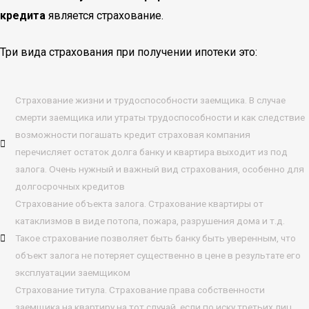
кредита
является страхование.
Три вида страхования при получении ипотеки это:
Страхование жизни и трудоспособности заемщика. В случае
смерти заемщика или утраты трудоспособности и как следствие
возможности погашать кредит страховая компания
перечисляет остаток долга банку и квартира выходит из под
залога. Очень нужный и важный вид страхования, особенно для
долгосрочных кредитов
Страхование объекта залога. Страхование квартиры от
катаклизмов в виде потопа, пожара, разрушения дома и т.д.
Такое страхование позволяет быть банку быть уверенным, что
объект залога не потеряет существенно в цене в результате его
эксплуатации заемщиком
Страхование титула. Страхование права собственности
заемщика на квартиру на тот случай, если по иску третьих лиц