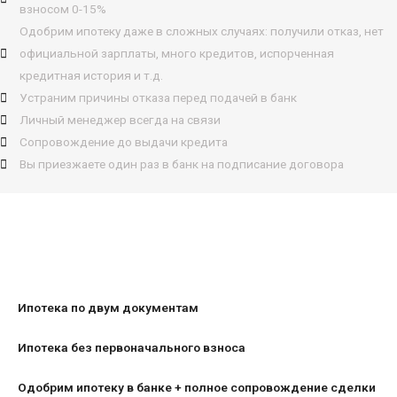
взносом 0-15%
Одобрим ипотеку даже в сложных случаях: получили отказ, нет
официальной зарплаты, много кредитов, испорченная
кредитная история и т.д.
Устраним причины отказа перед подачей в банк
Личный менеджер всегда на связи
Сопровождение до выдачи кредита
Вы приезжаете один раз в банк на подписание договора
Ипотека по двум документам
Ипотека без первоначального взноса
Одобрим ипотеку в банке + полное сопровождение сделки