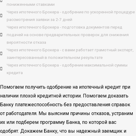
пониженными ставками
Через ипотечного Брокера - одобрение по ускоренной процедуре
рассмотрения заявки за 2-7 дней
Через ипотечного Брокера - подготовка документов перед
подачей на основе предварительных проверок для снижения
вероятности отказа
Через ипотечного Брокера - с вами работает грамотный эксперт,
заинтересованный в положительном результате
Через ипотечного Брокера - одобрение максимальной суммы
кредита
Помогаем получить одобрение на ипотечный кредит при
наличии плохой кредитной истории. Помогаем доказать
Банку платежеспособность без предоставления справок
от работодателя. Мы выясним причины отказов, устраним
их или подберем программу Банка, по которой вас
одобрят. Докажем Банку, что вы надежный заемщик и