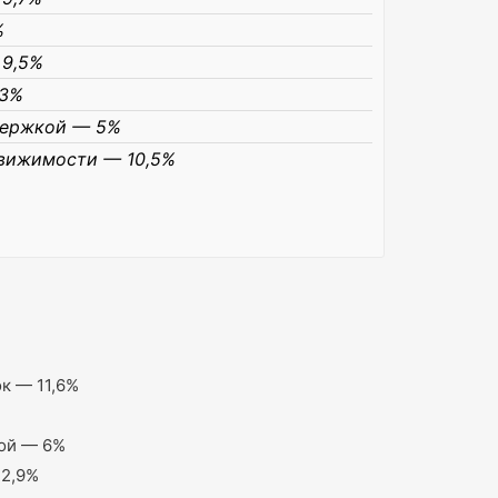
%
 9,5%
,3%
держкой — 5%
движимости — 10,5%
к — 11,6%
ой — 6%
12,9%