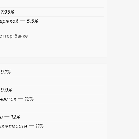
7,95%
держкой — 5,5%
стторгбанке
9,1%
 9,9%
часток — 12%
а — 12%
движимости — 11%