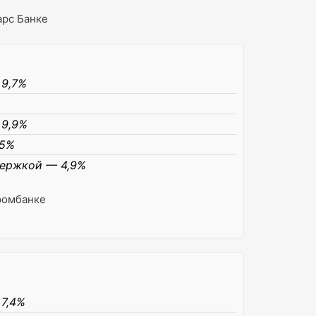
арс Банке
 9,7%
 9,9%
,5%
держкой — 4,9%
ромбанке
 7,4%