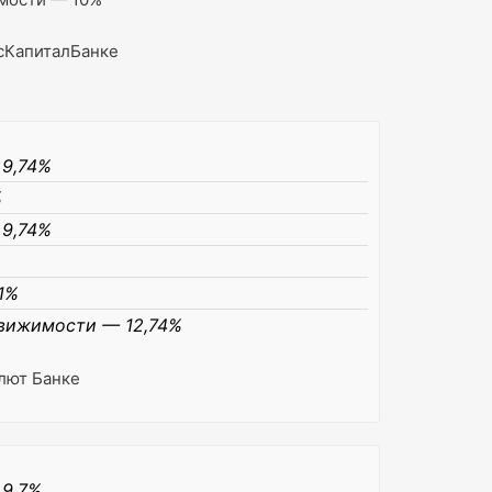
нсКапиталБанке
 9,74%
%
 9,74%
1%
движимости — 12,74%
лют Банке
 9,7%