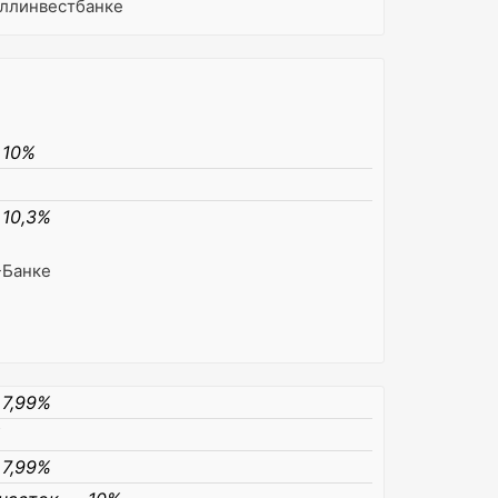
аллинвестбанке
 10%
10,3%
-Банке
 7,99%
%
7,99%