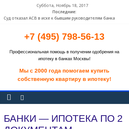
Суббота, Ноябрь 18, 2017
Последние:
ВТБ 24 предупреждает о проведении технических работ
Суд отказал АСВ в иске к бывшим руководителям банка
«Навигатор» на 4,85 млрд рублей
+7 (495) 798-56-13
Европейская счетная палата раскритиковала программы
финпомощи Греции
Исследование: растет доля пользователей систем ДБО
Профессиональная помощь в получении одобрения на
старше 45 лет
ипотеку в банках Москвы!
В Татарстане прокуратура объявила предостережение
владельцу криптоматов
Мы с 2000 года помогаем купить
собственную квартиру в ипотеку!
БАНКИ — ИПОТЕКА ПО 2