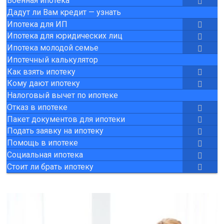
Военная ипотека
Дадут ли Вам кредит — узнать
Ипотека для ИП
Ипотека для юридических лиц
Ипотека молодой семье
Ипотечный калькулятор
Как взять ипотеку
Кому дают ипотеку
Налоговый вычет по ипотеке
Отказ в ипотеке
Пакет документов для ипотеки
Подать заявку на ипотеку
Помощь в ипотеке
Социальная ипотека
Стоит ли брать ипотеку