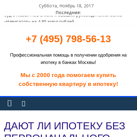
Суббота, Ноябрь 18, 2017
Последние:
Суд отказал АСВ в иске к бывшим руководителям банка
«Навигатор» на 4,85 млрд рублей
Европейская счетная палата раскритиковала программы
+7 (495) 798-56-13
финпомощи Греции
Исследование: растет доля пользователей систем ДБО
старше 45 лет
Профессиональная помощь в получении одобрения на
В Татарстане прокуратура объявила предостережение
ипотеку в банках Москвы!
владельцу криптоматов
ВТБ 24 предупреждает о проведении технических работ
Мы с 2000 года помогаем купить
собственную квартиру в ипотеку!
ДАЮТ ЛИ ИПОТЕКУ БЕЗ