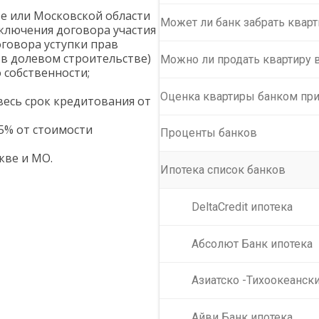
е или Московской области
Может ли банк забрать кварт
аключения договора участия
оговора уступки прав
 в долевом строительстве)
Можно ли продать квартиру в
 собственности;
Оценка квартиры банком при
весь срок кредитования от
5% от стоимости
Проценты банков
кве и МО.
Ипотека список банков
DeltaCredit ипотека
Абсолют Банк ипотека
Азиатско -Тихоокеански
Айви Банк ипотека