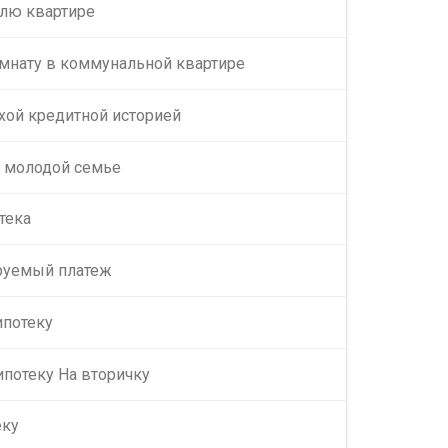
олю квартире
мнату в коммунальной квартире
хой кредитной историей
у молодой семье
тека
руемый платеж
ипотеку
ипотеку На вторичку
еку