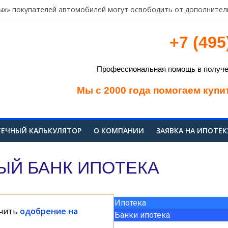
ых» покупателей автомобилей могут освободить от дополнител
к открыл первые безналичные офисы на Урале
ньков снялся в клипе Тимати
+7 (495
ки: снижение ключевой ставки на полпроцента способно оказать
 проконсультирует создателей школы программистов
Профессиональная помощь в получен
Мы с 2000 года помогаем купи
ЕЧНЫЙ КАЛЬКУЛЯТОР
О КОМПАНИИ
ЗАЯВКА НА ИПОТЕК
ЫЙ БАНК ИПОТЕКА
Ипотека
учить
одобрение на
Банки ипотека