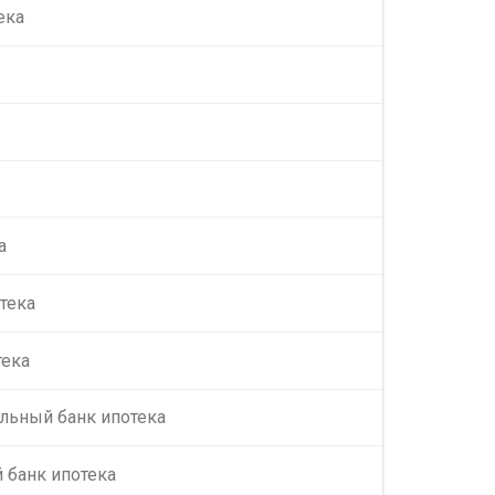
ека
а
тека
тека
льный банк ипотека
 банк ипотека