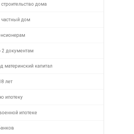
 строительство дома
а частный дом
енсионерам
о 2 документам
од материнский капитал
18 лет
ю ипотеку
военной ипотеке
банков