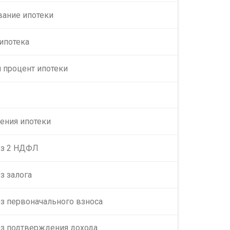
вание ипотеки
 ипотека
 процент ипотеки
ения ипотеки
ез 2 НДФЛ
з залога
ез первоначального взноса
ез подтверждения дохода