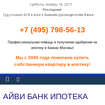
Суббота, Ноябрь 18, 2017
Последние:
Суд отказал АСВ в иске к бывшим руководителям банка
«Навигатор» на 4,85 млрд рублей
Европейская счетная палата раскритиковала программы
+7 (495) 798-56-13
финпомощи Греции
Исследование: растет доля пользователей систем ДБО
старше 45 лет
Профессиональная помощь в получении одобрения на
В Татарстане прокуратура объявила предостережение
ипотеку в банках Москвы!
владельцу криптоматов
ВТБ 24 предупреждает о проведении технических работ
Мы с 2000 года помогаем купить
собственную квартиру в ипотеку!
АЙВИ БАНК ИПОТЕКА