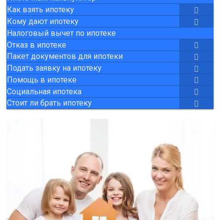
Как взять ипотеку
Кому дают ипотеку
Налоговый вычет по ипотеке
Отказ в ипотеке
Пакет документов для ипотеки
Подать заявку на ипотеку
Помощь в ипотеке
Социальная ипотека
Стоит ли брать ипотеку