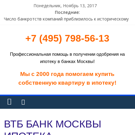
Понедельник, Ноябрь 13, 2017
Последние:
Банк «Русский Стандарт» понизил ставки по двум вкладам в
евро
Число банкротств компаний приблизилось к историческому
+7 (495) 798-56-13
рекорду
Минфин США заявил о сосредоточенности на применении
санкций в отношении России
Профессиональная помощь в получении одобрения на
В Брюсселе призвали готовиться к провалу переговоров по
ипотеку в банках Москвы!
Brexit
СМИ: рекордный урожай пшеницы в России угрожает
Мы с 2000 года помогаем купить
американской экономике
собственную квартиру в ипотеку!
ВТБ БАНК МОСКВЫ