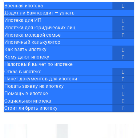
Военная ипотека
Дадут ли Вам кредит — узнать
Ипотека для ИП
Ипотека для юридических лиц
Ипотека молодой семье
Ипотечный калькулятор
Как взять ипотеку
Кому дают ипотеку
Налоговый вычет по ипотеке
Отказ в ипотеке
Пакет документов для ипотеки
Подать заявку на ипотеку
Помощь в ипотеке
Социальная ипотека
Стоит ли брать ипотеку