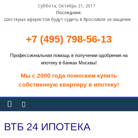
Суббота, Октябрь 21, 2017
Последние:
Помощник Путина: иммунитета от исполнения законов у
Telegram не будет
Шестерых аферистов будут судить в Ярославле за хищение
лизингового имущества на 10 млн рублей
+7 (495) 798-56-13
СМИ назвали двух фаворитов Трампа на должность главы
ФРС
Аналитики зафиксировали значительное увеличение числа
Профессиональная помощь в получении одобрения на
атак вымогателя Locky
ипотеку в банках Москвы!
Дефицит бюджета США достиг максимума с 2013 года
Мы с 2000 года помогаем купить
собственную квартиру в ипотеку!
ВТБ 24 ИПОТЕКА