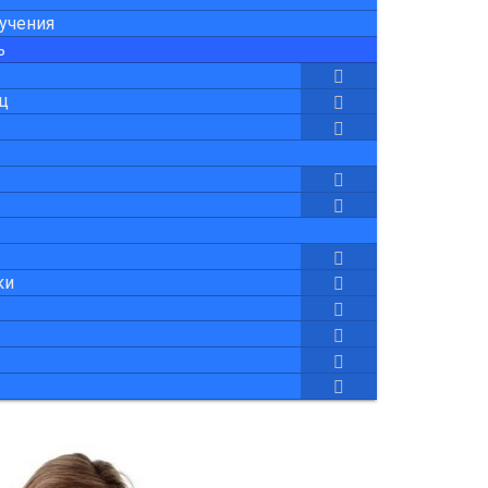
лучения
ь
ц
ки