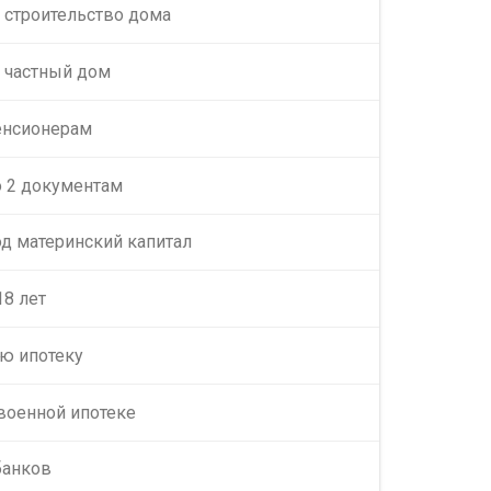
 строительство дома
а частный дом
енсионерам
о 2 документам
од материнский капитал
18 лет
ю ипотеку
военной ипотеке
банков