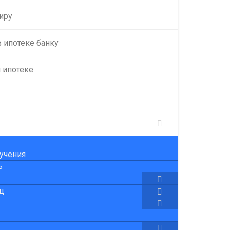
иру
 ипотеке банку
 ипотеке
лучения
ь
ц