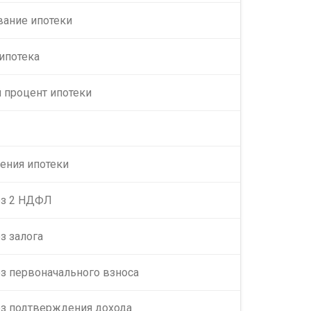
вание ипотеки
 ипотека
 процент ипотеки
ения ипотеки
ез 2 НДФЛ
з залога
ез первоначального взноса
ез подтверждения дохода