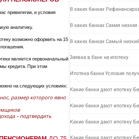
В каких банках Рефинансиро
вас привилегии, и условия
В каких банках Самая низкая
акую аналитику.
потеку возможно оформить на 15
В каких банках Самый низкий
 погашения.
Заявка в банк на ипотеку
теки является первоначальный
мы кредита. При этом
Ипотека банки Условия получ
зможно на следующих условиях:
Какие банки дают ипотеку Б
нос, размер которого явно
Какие банки дают ипотеку Бе
аемщиков
дохода – подтвердить
Какие банки дают ипотеку Б
Какие банки дают ипотеку Б
 ПЕНСИОНЕРАМ
ДО 75