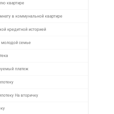
олю квартире
мнату в коммунальной квартире
хой кредитной историей
у молодой семье
тека
руемый платеж
ипотеку
ипотеку На вторичку
еку