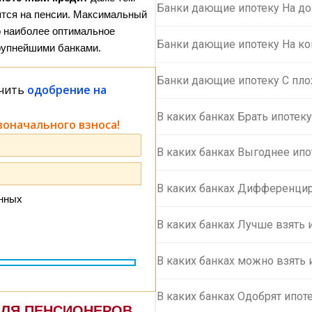
Банки дающие ипотеку На д
ятся на пенсии. Максимальный
то наиболее оптимальное
Банки дающие ипотеку На ко
рупнейшими банками.
Банки дающие ипотеку С пло
учить
одобрение на
В каких банках Брать ипотек
воначального взноса!
В каких банках Выгоднее ипо
В каких банках Дифференци
анных
В каких банках Лучше взять 
В каких банках можно взять 
В каких банках Одобрят ипот
ДЛЯ ПЕНСИОНЕРОВ