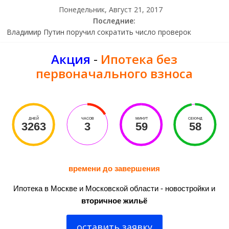
Понедельник, Август 21, 2017
Последние:
РНКБ предлагает открыть вклад «Клик в десятку»
Владимир Путин поручил сократить число проверок
бизнесменов
Акция
-
Ипотека без
Bloomberg узнал об утверждении ЦБ финансирования для
«ФК Открытие»
первоначального взноса
Ликсутов рассказал о возможности получить скидку в кафе
по карте «Тройка»
В Испании обезвредили совершившую теракты группировку
ДНЕЙ
ЧАСОВ
МИНУТ
СЕКУНД
3263
3
59
58
времени до завершения
Ипотека в Москве и Московской области - новостройки и
вторичное жильё
оставить заявку