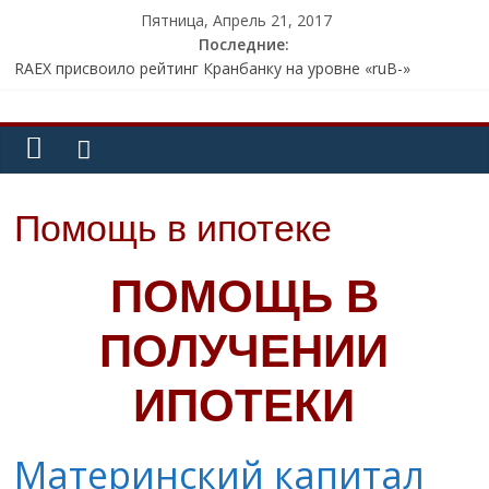
Пятница, Апрель 21, 2017
Последние:
RAEX присвоило рейтинг Кранбанку на уровне «ruB-»
Члены АРБ нашли «пробелы» в законе о применении
контрольно-кассовой техники
СМИ: мошенники похитили с банковской карты известного
телеведущего 800 тыс. рублей
Внешэкономбанк может открыть представительство в ОАЭ
Советник президента Глазьев заявил о «пузыре» на
Помощь в ипотеке
Московской бирже
ПОМОЩЬ В
ПОЛУЧЕНИИ
ИПОТЕКИ
Материнский капитал