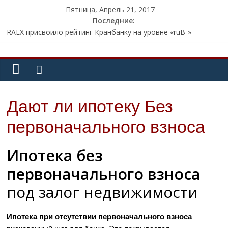
Пятница, Апрель 21, 2017
Последние:
RAEX присвоило рейтинг Кранбанку на уровне «ruB-»
Члены АРБ нашли «пробелы» в законе о применении
контрольно-кассовой техники
СМИ: мошенники похитили с банковской карты известного
телеведущего 800 тыс. рублей
Внешэкономбанк может открыть представительство в ОАЭ
Советник президента Глазьев заявил о «пузыре» на
Дают ли ипотеку Без
Московской бирже
первоначального взноса
Ипотека без
первоначального взноса
под залог недвижимости
Ипотека при отсутствии первоначального взноса
—