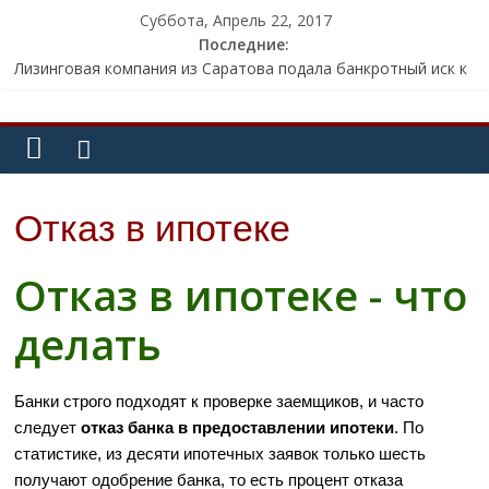
Суббота, Апрель 22, 2017
Последние:
Лизинговая компания из Саратова подала банкротный иск к
банку «Открытие»
Уставный капитал банка «Пересвет» снизится до одного
рубля
Бизнес-омбудсмен предложил выдавать ипотеку под 5% для
нуждающихся россиян
Суд в США приговорил сына депутата Госдумы к 27 годам за
Отказ в ипотеке
кибермошенничество
Взносы членов МВФ в 2016 году достигли 400 млрд
Отказ в ипотеке - что
долларов
делать
Банки строго подходят к проверке заемщиков, и часто
следует
отказ банка в предоставлении ипотеки
. По
статистике, из десяти ипотечных заявок только шесть
получают одобрение банка, то есть процент отказа