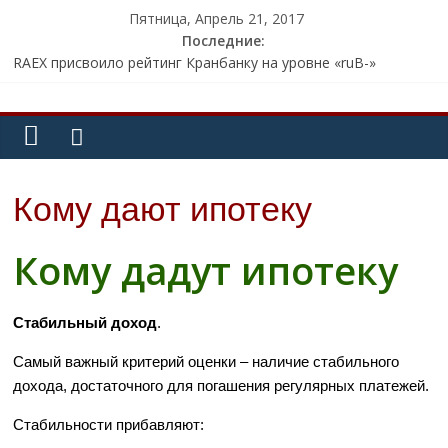
Пятница, Апрель 21, 2017
Последние:
RAEX присвоило рейтинг Кранбанку на уровне «ruB-»
Члены АРБ нашли «пробелы» в законе о применении
контрольно-кассовой техники
СМИ: мошенники похитили с банковской карты известного
телеведущего 800 тыс. рублей
Внешэкономбанк может открыть представительство в ОАЭ
Советник президента Глазьев заявил о «пузыре» на
Кому дают ипотеку
Московской бирже
Кому дадут ипотеку
Стабильный доход
.
Самый важный критерий оценки – наличие стабильного
дохода, достаточного для погашения регулярных платежей.
Стабильности прибавляют: